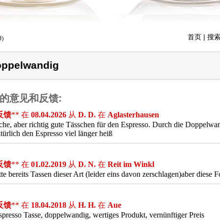
首页
| 搜索
)
ppelwandig
的意见和反馈:
反馈
** 在
08.04.2026
从
D. D.
在
Aglasterhausen
che, aber richtig gute Tässchen für den Espresso. Durch die Doppelwand
atürlich den Espresso viel länger heiß
反馈
** 在
01.02.2019
从
D. N.
在
Reit im Winkl
tte bereits Tassen dieser Art (leider eins davon zerschlagen)aber diese 
反馈
** 在
18.04.2018
从
H. H.
在
Aue
presso Tasse, doppelwandig, wertiges Produkt, vernünftiger Preis