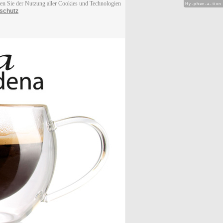
men Sie der Nutzung aller Cookies und Technologien
Hy-phen-a-tion
schutz