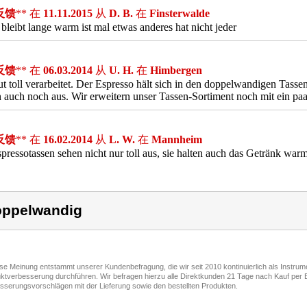
反馈
** 在
11.11.2015
从
D. B.
在
Finsterwalde
 bleibt lange warm ist mal etwas anderes hat nicht jeder
反馈
** 在
06.03.2014
从
U. H.
在
Himbergen
t toll verarbeitet. Der Espresso hält sich in den doppelwandigen Tasse
 auch noch aus. Wir erweitern unser Tassen-Sortiment noch mit ein pa
反馈
** 在
16.02.2014
从
L. W.
在
Mannheim
pressotassen sehen nicht nur toll aus, sie halten auch das Getränk warm
ppelwandig
ese Meinung entstammt unserer Kundenbefragung, die wir seit 2010 kontinuierlich als Instru
ktverbesserung durchführen. Wir befragen hierzu alle Direktkunden 21 Tage nach Kauf per E
sserungsvorschlägen mit der Lieferung sowie den bestellten Produkten.