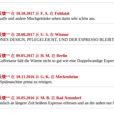
反馈
** 在
18.10.2017
从
F. A.
在
Fuldatal
affe und andere Mischgetränke sehen darin sehr schön aus.
反馈
** 在
28.08.2017
从
U. S.
在
Wismar
NES DESIGN, PFLEGELEICHT, UND DER ESPRESSO BLEIBT
反馈
** 在
09.05.2017
从
H. M.
在
Berlin
affeetasse hält die Wärme nicht so gut wie eine Doppelwandige Espres
反馈
** 在
10.11.2016
从
G. K.
在
Meckenheim
 Spülmaschine prima zu reinigen.
反馈
** 在
16.05.2016
从
M. B.
在
Bad Nenndorf
infach an längere Zeit heißem Espresso erfreuen und an der außen nu