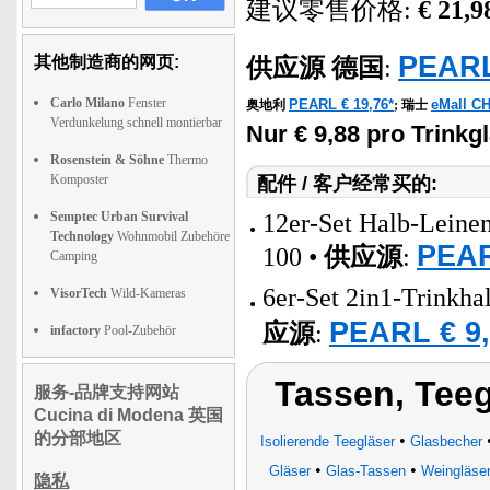
建议零售价格:
€ 21,9
PEARL
其他制造商的网页:
供应源
德国
:
Carlo Milano
Fenster
PEARL € 19,76*
eMall CH
奥地利
;
瑞士
Verdunkelung schnell montierbar
Nur € 9,88 pro Trinkgl
Rosenstein & Söhne
Thermo
Komposter
配件 / 客户经常买的:
Semptec Urban Survival
12er-Set Halb-Lein
Technology
Wohnmobil Zubehöre
PEAR
100 •
供应源
:
Camping
6er-Set 2in1-Trinkha
VisorTech
Wild-Kameras
PEARL € 9,
应源
:
infactory
Pool-Zubehör
Tassen, Teeg
服务-品牌支持网站
Cucina di Modena 英国
的分部地区
•
Isolierende Teegläser
Glasbecher
•
•
Gläser
Glas-Tassen
Weingläse
隐私