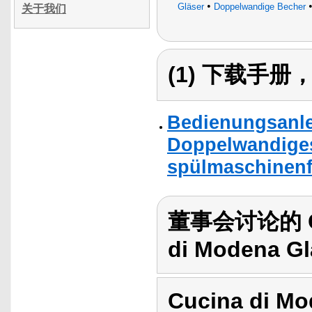
•
Gläser
Doppelwandige Becher
关于我们
(1) 下载手
Bedienungsanle
Doppelwandiges 
spülmaschinenf
董事会讨论的 Cuc
di Modena Gla
Cucina di Mo