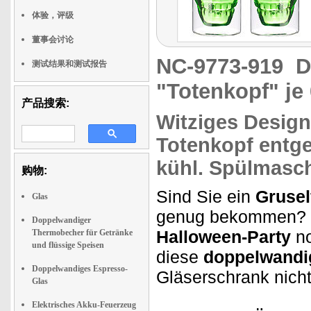
体验，评级
董事会讨论
NC-9773-919
D
测试结果和测试报告
"Totenkopf" je 
产品搜索:
Witziges Design
Totenkopf entge
kühl.
Spülmasch
购物:
Sind Sie ein
Grusel
Glas
genug bekommen? Od
Doppelwandiger
Halloween-Party
no
Thermobecher für Getränke
und flüssige Speisen
diese
doppelwandi
Doppelwandiges Espresso-
Gläserschrank nicht
Glas
Elektrisches Akku-Feuerzeug