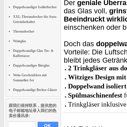
Der
geniale Überr
Doppelwandiger Isolierbecher
das Glas voll,
grins
XXL-Thermobecher für Auto-
Beeindruckt wirkli
Getränkehalter
einschenken oder b
Thermobecher
Weinglas
Doch das
doppelwa
Vorteile: Die Luft
Doppelwandige Glas Tee- &
Kaffeetasse
bleibt jedes Geträn
Doppelwandiges Bierglas
2 Trinkgläser aus 
Wein-Geschenkbox mit
Witziges Design mi
Sommelier-Set
Doppelwand isoliert
Doppelwandige Becher-Gläser
Spülmaschinenfest
f
Trinkgläser inklusiv
跟我们保持联系，提供您的
电子邮箱地址录入我们的热
卖价通讯录: