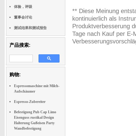
体验，评级
** Diese Meinung entst
董事会讨论
kontinuierlich als Inst
Produktverbesserung du
测试结果和测试报告
Tage nach Kauf per E-M
Verbesserungsvorschläg
产品搜索:
购物:
Espressomaschine mit Milch-
Aufschäumer
Espresso-Zubereiter
Befestigung Pub Cap Limo
Eisenguss rustikal Design
Halterung Gußeisen Party
Wandbefestigung