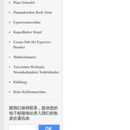
Pizza Schaufel
Flammkuchen Back-Stein
Espressomaschine
Kapselheber Wand
Ersatz-Sieb für Espresso-
Bereiter
Multischäumer
Teewärmer Rechaud
Warmhalteplatte Teelichthalter
Kühlung
Reise-Kaffeemaschine
跟我们保持联系，提供您的
电子邮箱地址录入我们的热
卖价通讯录: