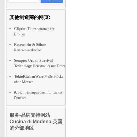
其他制造商的网页:
Cliprint
Tintenpatronen für
Brother
Rosenstein & Söhne
Reisewasserkocher
Semptec Urban Survival
Technology
Heizstrahler mit Timer
TokioKitchenWare
Meßerblöcke
ohne Messer
iColor
Tintenpatronen für Canon
Drucker
服务-品牌支持网站
Cucina di Modena 英国
的分部地区