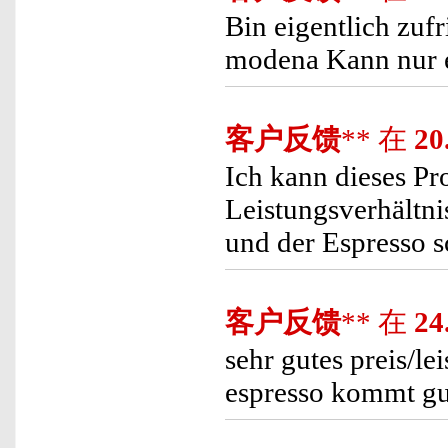
Bin eigentlich zuf
modena Kann nur 
客户反馈
** 在
20
Ich kann dieses Pr
Leistungsverhältni
und der Espresso 
客户反馈
** 在
24
sehr gutes preis/l
espresso kommt gu