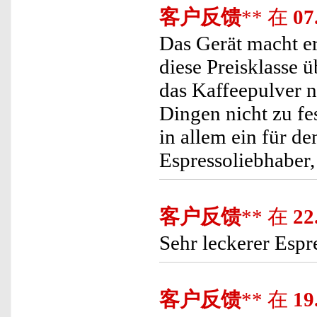
客户反馈
** 在
07
Das Gerät macht er
diese Preisklasse 
das Kaffeepulver n
Dingen nicht zu fe
in allem ein für de
Espressoliebhaber, 
客户反馈
** 在
22
Sehr leckerer Espr
客户反馈
** 在
19