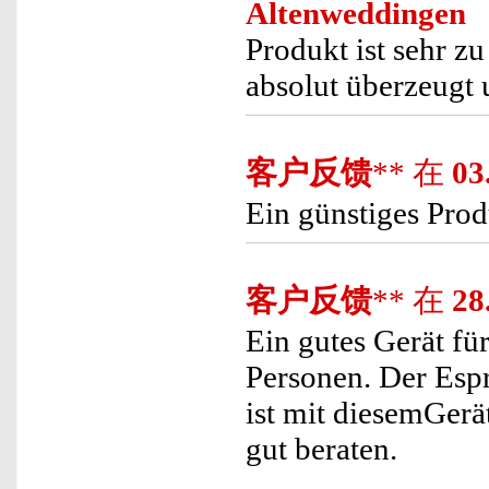
Altenweddingen
Produkt ist sehr zu
absolut überzeugt 
客户反馈
** 在
03
Ein günstiges Prod
客户反馈
** 在
28
Ein gutes Gerät fü
Personen. Der Espr
ist mit diesemGerät
gut beraten.