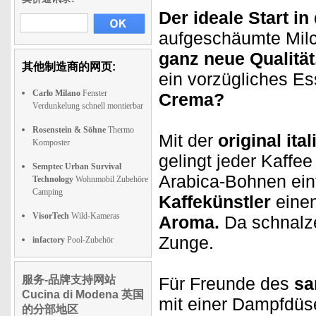
Der ideale Start in
aufgeschäumte Milc
ganz neue Qualität
其他制造商的网页:
ein vorzügliches E
Carlo Milano
Fenster
Crema?
Verdunkelung schnell montierbar
Rosenstein & Söhne
Thermo
Mit der
original it
Komposter
gelingt jeder Kaff
Semptec Urban Survival
Arabica-Bohnen einf
Technology
Wohnmobil Zubehöre
Camping
Kaffekünstler
einen
VisorTech
Wild-Kameras
Aroma.
Da schnalze
Zunge.
infactory
Pool-Zubehör
服务-品牌支持网站
Für Freunde des
sa
Cucina di Modena 英国
mit einer Dampfdüs
的分部地区