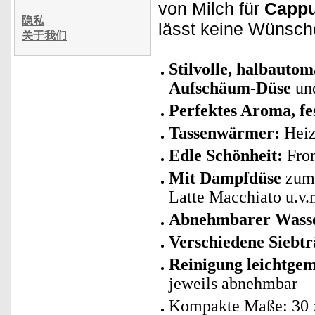
von Milch für
Cappu
隐私
lässt keine Wünsch
关于我们
Stilvolle, halbauto
Aufschäum-Düse
und
Perfektes Aroma, f
Tassenwärmer:
Heiz
Edle Schönheit:
Fron
Mit Dampfdüse
zum 
Latte Macchiato u.v.
Abnehmbarer Wasser
Verschiedene Siebtr
Reinigung leichtge
jeweils abnehmbar
Kompakte Maße: 30 x