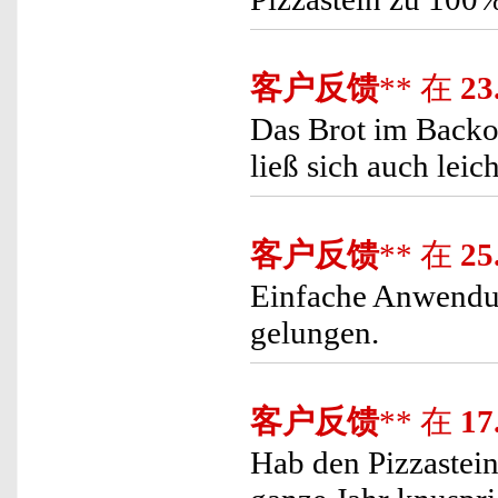
客户反馈
** 在
23
Das Brot im Backof
ließ sich auch leic
客户反馈
** 在
25
Einfache Anwendun
gelungen.
客户反馈
** 在
17
Hab den Pizzastein 