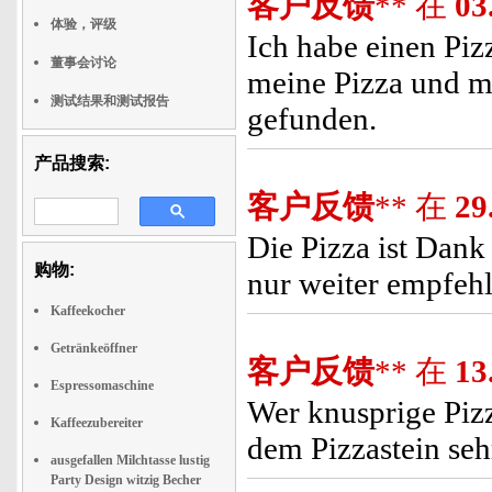
客户反馈
** 在
03
体验，评级
Ich habe einen Pi
董事会讨论
meine Pizza und me
测试结果和测试报告
gefunden.
产品搜索:
客户反馈
** 在
29
Die Pizza ist Dank
购物:
nur weiter empfeh
Kaffeekocher
Getränkeöffner
客户反馈
** 在
13
Espressomaschine
Wer knusprige Piz
Kaffeezubereiter
dem Pizzastein seh
ausgefallen Milchtasse lustig
Party Design witzig Becher