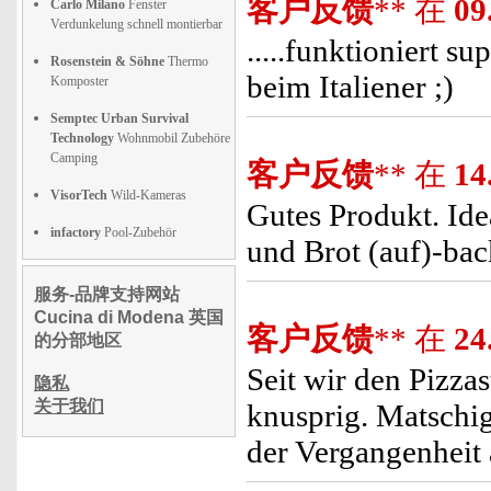
客户反馈
** 在
09
Carlo Milano
Fenster
Verdunkelung schnell montierbar
.....funktioniert su
Rosenstein & Söhne
Thermo
beim Italiener ;)
Komposter
Semptec Urban Survival
Technology
Wohnmobil Zubehöre
Camping
客户反馈
** 在
14
VisorTech
Wild-Kameras
Gutes Produkt. Id
infactory
Pool-Zubehör
und Brot (auf)-bac
服务-品牌支持网站
Cucina di Modena 英国
客户反馈
** 在
24
的分部地区
Seit wir den Pizza
隐私
关于我们
knusprig. Matschig
der Vergangenheit 