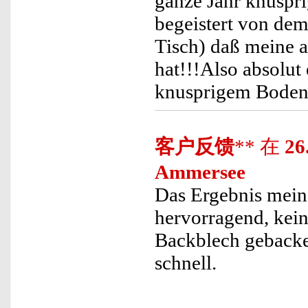
ganze Jahr knuspri
begeistert von dem 
Tisch) daß meine a
hat!!!Also absolut
knusprigem Boden
客户反馈
** 在
26
Ammersee
Das Ergebnis mein
hervorragend, kein
Backblech gebacke
schnell.