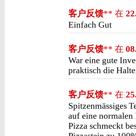
客户反馈
** 在
22
Einfach Gut
客户反馈
** 在
08
War eine gute Inve
praktisch die Halt
客户反馈
** 在
25
Spitzenmässiges Tei
auf eine normalen
Pizza schmeckt bes
Pizzastein zu 100