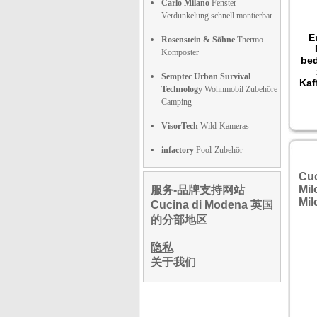
Carlo Milano
Fenster
Verdunkelung schnell montierbar
E
Rosenstein & Söhne
Thermo
Komposter
be
Semptec Urban Survival
Kaf
Technology
Wohnmobil Zubehöre
Camping
VisorTech
Wild-Kameras
infactory
Pool-Zubehör
Cuc
Mil
服务-品牌支持网站
Mil
Cucina di Modena 英国
的分部地区
隐私
关于我们