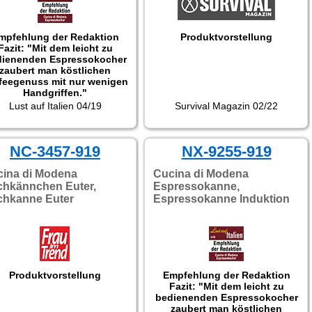
mpfehlung der Redaktion
Produktvorstellung
Fazit: "Mit dem leicht zu
dienenden Espressokocher
zaubert man köstlichen
feegenuss mit nur wenigen
Handgriffen."
Getestet wurde NX-9256.
Lust auf Italien 04/19
Survival Magazin 02/22
NC-3457-919
NX-9255-919
ina di Modena
Cucina di Modena
chkännchen Euter,
Espressokanne,
chkanne Euter
Espressokanne Induktion
Produktvorstellung
Empfehlung der Redaktion
Fazit: "Mit dem leicht zu
bedienenden Espressokocher
zaubert man köstlichen