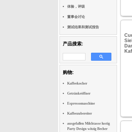
Mi
体验，评级
z
Kn
董事会讨论
zub
测试结果和测试报告
M
e
Cuc
Sie
Ka
产品搜索:
Da
des
Ka
mit
m
mü
K
购物:
Kaffeekocher
Getränkeöffner
Espressomaschine
Kaffeezubereiter
ausgefallen Milchtasse lustig
Party Design witzig Becher