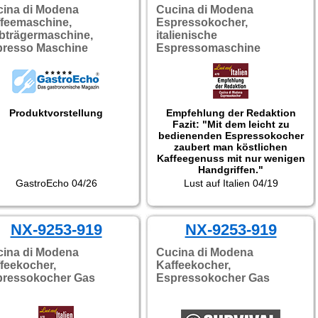
überzeugende Qualität des
ina di Modena
Cucina di Modena
Espressos und die
feemaschine,
Espressokocher,
Vielseitigkeit bei der Wahl
bträgermaschine,
italienische
zwischen Kapseln und Pulver
presso Maschine
Espressomaschine
machen die JX-7066 zu einem
der vielseitigsten Geräte in
ihrer Preisklasse."
Produktvorstellung
Empfehlung der Redaktion
Fazit: "Mit dem leicht zu
bedienenden Espressokocher
zaubert man köstlichen
Kaffeegenuss mit nur wenigen
Handgriffen."
GastroEcho 04/26
Lust auf Italien 04/19
NX-9253-919
NX-9253-919
ina di Modena
Cucina di Modena
feekocher,
Kaffeekocher,
pressokocher Gas
Espressokocher Gas