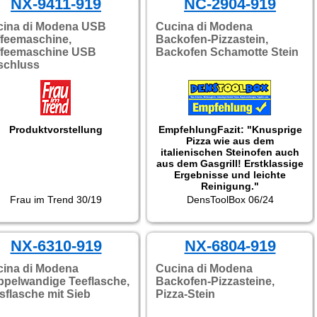
NX-9411-919
NC-2904-919
cina di Modena USB
Cucina di Modena
feemaschine,
Backofen-Pizzastein,
ffeemaschine USB
Backofen Schamotte Stein
schluss
Produktvorstellung
Empfehlung
Fazit: "Knusprige
Pizza wie aus dem
italienischen Steinofen auch
aus dem Gasgrill! Erstklassige
Ergebnisse und leichte
Reinigung."
Frau im Trend 30/19
DensToolBox 06/24
NX-6310-919
NX-6804-919
ina di Modena
Cucina di Modena
pelwandige Teeflasche,
Backofen-Pizzasteine,
sflasche mit Sieb
Pizza-Stein