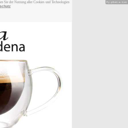
men Sie der Nutzung aller Cookies und Technologien
Hy-phen-a-tion
schutz