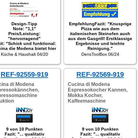
Design-Tipp
Empfehlung
Fazit: "Knusprige
Note: "1,1"
Pizza wie aus dem
Preis/Leistung:
italienischen Steinofen auch
"hervorragend"
aus dem Gasgrill! Erstklassige
it: "Schick und funktional:
Ergebnisse und leichte
ina die Modena bietet hier
Reinigung."
e Isolierflasche in frischem
Küche & Haushalt 04/20
DensToolBox 06/24
esign, die beim Sport, auf
 Arbeit oder bei Ausflügen
ins Grüne für kühle oder
warme Getränke sorgt."
REF-92559-919
REF-92569-919
ina di Modena
Cucina di Modena
pressokännchen,
Espressokocher Kannen,
pressomaschine
Mokka Kocher,
uktion
Kaffeemaschine
9 von 10 Punkten
9 von 10 Punkten
Fazit: "... qualitativ
Fazit: "... qualitativ