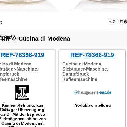
首页
| 搜索
)
闻评论 Cucina di Modena
REF-78368-919
REF-78368-919
ina di Modena
Cucina di Modena
bträger-Maschine,
Siebträger-Maschine,
mpfdruck
Dampfdruck
ffeemaschine
Kaffeemaschine
Kaufempfehlung, aus
Produktvorstellung
100%iger Überzeugung!
Fazit: "Mit der Espresso-
Siebträgermaschine von
Cucina di Modena mit