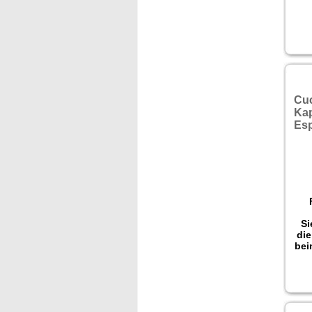
Cuc
Ka
Si
die
bei