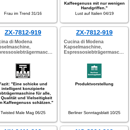
Kaffeegenuss mit nur wenigen
Handgriffen."
Getestet wurde NX-9256.
Frau im Trend 31/16
Lust auf Italien 04/19
ZX-7812-919
ZX-7812-919
ina di Modena
Cucina di Modena
pselmaschine,
Kapselmaschine,
Espressosiebträgermaschine
Espressosiebträgermaschine
Fazit: "Eine schicke und
Produktvorstellung
intelligent konzipierte
ebträgermaschine für alle,
 Qualität und Vielseitigkeit
m Kaffeegenuss schätzen."
Twisted Male Mag 06/25
Berliner Sonntagsblatt 10/25