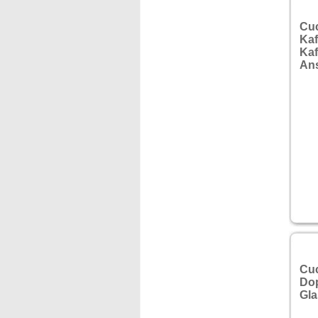
Cu
Kaf
Ka
An
Cuc
Dop
Gla