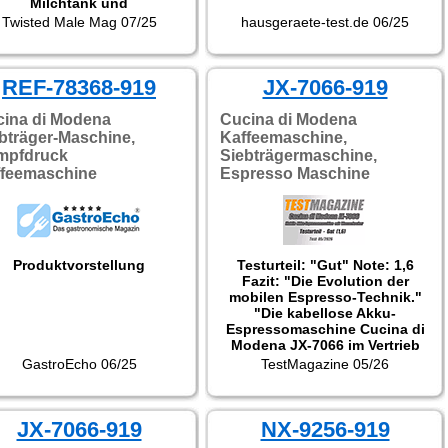
Milchtank und
lchaufschäumer kann man
Twisted Male Mag 07/25
hausgeraete-test.de 06/25
u Hause oder im Büro auf
opfdruck bequem leckere
Kaffeespezialitäten
ereiten: Cappuccino, Latte
REF-78368-919
JX-7066-919
acchiato oder Flat White,
infachen oder doppelten
ina di Modena
Cucina di Modena
Espresso, kaltgebrauten
bträger-Maschine,
Kaffeemaschine,
ffee oder Americano. Dank
mpfdruck
Siebträgermaschine,
 großzügigen Wassertanks
ffeemaschine
Espresso Maschine
 1,5 Litern Kapazität kocht
an mehrere Tassen ohne
ständige nachfüllen zu
ssen. Ideal für den ersten
affee am Morgen und für
eine Pause im Laufe des
Produktvorstellung
Testurteil: "Gut" Note: 1,6
Tages!"
Fazit: "Die Evolution der
mobilen Espresso-Technik."
"Die kabellose Akku-
Espressomaschine Cucina di
Modena JX-7066 im Vertrieb
des Versenders Pearl stellt im
GastroEcho 06/25
TestMagazine 05/26
aktuellen Marktumfeld eine
technologisch ausgereifte
und ökonomisch attraktive
JX-7066-919
Lösung für den mobilen
NX-9256-919
Kaffeekonsum dar. Die