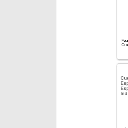
Faz
Cuc
ein
D
der
Cuc
Es
Es
Ind