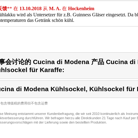
反馈
** 在
13.10.2018
从
M. A.
在
Hockenheim
hlakku wird als Untersetzer für z.B. Guinness Gläser eingesetzt. Da b
temperaturen das Getränk schön kühl.
会讨论的 Cucina di Modena 产品 Cucina di M
hlsockel für Karaffe:
cina di Modena Kühlsockel, Kühlsockel für 
价格包含增值税的费用但不包含运费
ese Meinung entstammt unserer Kundenbefragung, die wir seit 2010 kontinuierlich als Instru
ktverbesserung durchführen. Wir befragen hierzu alle Direktkunden 21 Tage nach Kauf per E
sserungsvorschlägen mit der Lieferung sowie den bestellten Produkten.