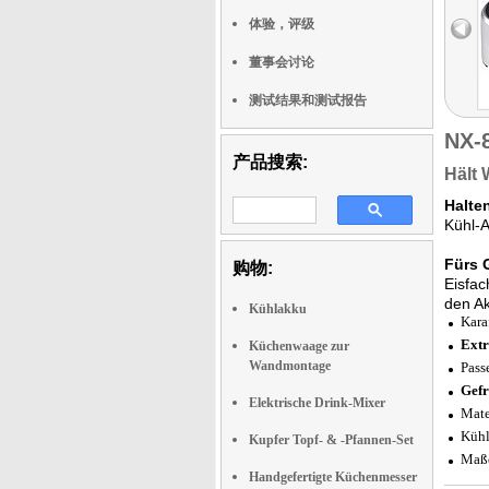
体验，评级
董事会讨论
测试结果和测试报告
NX-
产品搜索:
Hält 
Halten
Kühl-A
Fürs 
购物:
Eisfac
den Ak
Kühlakku
Kara
Extr
Küchenwaage zur
Wandmontage
Pass
Gefr
Elektrische Drink-Mixer
Mate
Kühl
Kupfer Topf- & -Pfannen-Set
Maße
Handgefertigte Küchenmesser