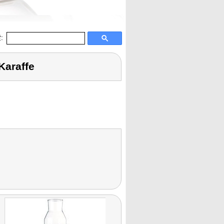
:
Karaffe