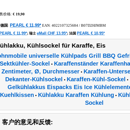
售价格:
€ 19,90
PEARL € 11,99*
德国
:
EAN:
4022107325684
/ B07D2HJMBM
PEARL € 11,99*
eMall CHF 13.95*
PEARL € 10,95*
;
瑞士
;
法国
ühlakku, Kühlsockel für Karaffe, Eis
hnmobile universelle Kühlpads Grill BBQ Gefr
Sektkühler-Sockel
Karaffenständer Karaffenh
•
Zentimeter, Ø, Durchmesser
Karaffen-Unterse
•
Dekanter-Kühlsockel
Karaffen-Kühl-Sockel
•
•
Gelkühlakkus Eispacks Eis Ice Kühlelemen
Kuehlkissen
Kühlakku Karaffen Kühlung
Küh
•
•
Sockel
1) 客户的意见和反馈: