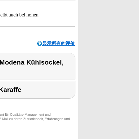
leibt auch bei hohen
显示所有的评价
odena Kühlsockel,
Karaffe
ment für Qualitäts-Management und
-Mail zu deren Zufriedenheit, Erfahrungen und