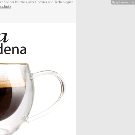
men Sie der Nutzung aller Cookies und Technologien
Hy-phen-a-tion
schutz