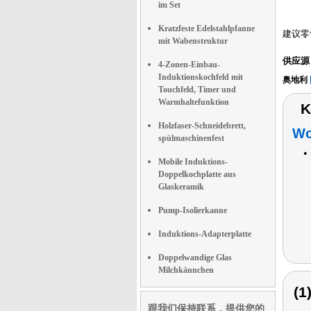
im Set
Kratzfeste Edelstahlpfanne
建议零
mit Wabenstruktur
供应源
4-Zonen-Einbau-
Induktionskochfeld mit
奥地利
Touchfeld, Timer und
Warmhaltefunktion
K
Holzfaser-Schneidebrett,
Wo
spülmaschinenfest
•
Mobile Induktions-
Doppelkochplatte aus
Glaskeramik
Pump-Isolierkanne
Induktions-Adapterplatte
Doppelwandige Glas
Milchkännchen
(
跟我们保持联系，提供您的