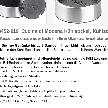
8452-919
Cucina di Modena Kühlsockel, Kühlso
Wasser, Limonade oder Eistee in Ihrer Glaskaraffe extralang
 Sie Ihre Getränke bis zu 3 Stunden länger kühl -
ob am Tisch oder
kku in den Kühl-Sockel und stellen Sie Ihre Karaffe mit Ihrem Wunsch-G
Gefrierfach geeignet und pflegeleicht:
Seine optimale Kühl-Leistung 
h. Bei Bedarf spülen Sie ihn vorher einfach unter fließendem Wasser a
ku im Gefrierschrank, bis Sie ihn wieder brauchen.
ffen-Kühl-Sockel mit herausnehmbarem Kühl-Akku
akühlung für bis zu 3 Stunden
end für Karaffen mit einem Boden-Durchmesser bis 10,5 cm
ierfach-geeigneter Kühl-Akku
rial: Polypropylen mit Edelstahl-Applikation (am Kühlsockel)
flüssigkeit: CMC (Carboxylmethylcellulose, lebensmittelecht)
 (Ø x H): 11,8 x 5 cm, Gewicht: 297 g