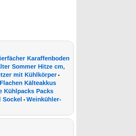
ierfächer Karaffenboden
alter Sommer Hitze cm,
tzer mit Kühlkörper
•
Flachen Kälteakkus
te Kühlpacks Packs
l Sockel
Weinkühler-
•