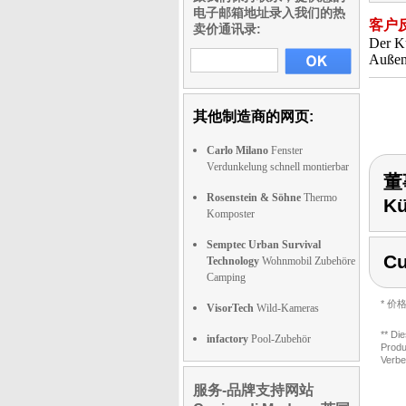
电子邮箱地址录入我们的热
客户
卖价通讯录:
Der Kü
Außen
其他制造商的网页:
Carlo Milano
Fenster
Verdunkelung schnell montierbar
董事
Rosenstein & Söhne
Thermo
Kü
Komposter
Semptec Urban Survival
Cu
Technology
Wohnmobil Zubehöre
Camping
* 
VisorTech
Wild-Kameras
** Di
infactory
Pool-Zubehör
Produ
Verbe
服务-品牌支持网站