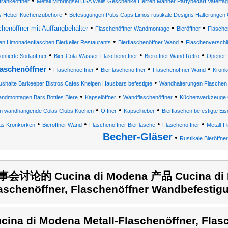
•
ränkeöffner
Metall Mitbringsel USA Walls Geschenke Herren Männer Partybedarf Vaterta
•
s Heber Küchenzubehöre
Befestigungen Pubs Caps Limos rustikale Designs Halterunge
•
•
•
chenöffner mit Auffangbehälter
Flaschenöffner Wandmontage
Bieröffner
Flasche
•
•
en Limonadenflaschen Bierkeller Restaurants
Bierflaschenöffner Wand
Flaschenversch
•
•
•
ontierte Sodaöffner
Bier-Cola-Wasser-Flaschenöffner
Bieröffner Wand Retro
Opener
•
•
•
•
laschenöffner
Flaschenoeffner
Bierflaschenöffner
Flaschenöffner Wand
Kronk
•
shalte Barkeeper Bistros Cafes Kneipen Hausbars befestigte
Wandhalterungen Flaschen
•
•
•
ndmontagen Bars Bottles Biere
Kapselöffner
Wandflaschenöffner
Küchenwerkzeuge G
•
•
•
n wandhängende Colas Clubs Küchen
Öffner
Kapselheber
Bierflaschen befestigte E
•
•
•
•
as Kronkorken
Bieröffner Wand
Flaschenöffner Bierflasche
Flaschenöffner
Metall-F
Becher-Gläser
•
Rustikale Bieröffner
会讨论的 Cucina di Modena 产品 Cucina di M
aschenöffner, Flaschenöffner Wandbefestig
cina di Modena Metall-Flaschenöffner, Flas