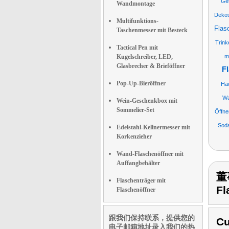
Get
Wandmontage
Deko
Multifunktions-
Flas
Taschenmesser mit Besteck
Trink
Tactical Pen mit
Kugelschreiber, LED,
m
Glasbrecher & Brieföffner
F
Pop-Up-Bieröffner
Hau
Wa
Wein-Geschenkbox mit
Sommelier-Set
Öffne
Sod
Edelstahl-Kellnermesser mit
Korkenzieher
Wand-Flaschenöffner mit
Auffangbehälter
董事
Flaschenträger mit
Fl
Flaschenöffner
跟我们保持联系，提供您的
Cu
电子邮箱地址录入我们的热