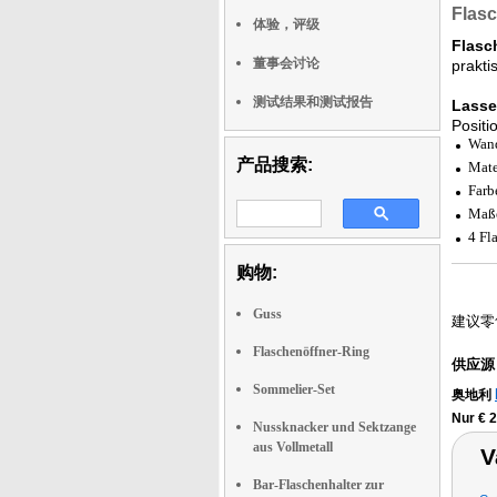
Flasc
体验，评级
Flasch
董事会讨论
prakti
测试结果和测试报告
Lasse
Positi
Wand
产品搜索:
Mate
Farb
Maße
4 Fl
购物:
Guss
建议零
Flaschenöffner-Ring
供应源
Sommelier-Set
奥地利
Nur € 
Nussknacker und Sektzange
aus Vollmetall
V
Bar-Flaschenhalter zur