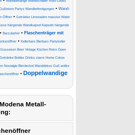
•
ge
Wandbehänge Wandschilder Rost-Looks
•
Wand-
n Gußeisen Partys Wandbefestigungen
•
n-Öffner
Getränke Limonaden massive Water
lüsse hängende Wandkapsel Kapseln hängende
•
•
Flaschenträger mit
Barzubehör
•
orkenöffner
Kellerbars Bierbars Partykeller
 Gusseisen Beer Vintage Küchen Retro Open
etränke Bottles Drinks starre Home Cokes
isen Nostalgie Bierdeckel Wanddekos Guß antike
Doppelwandige
•
laschenöffner
odena Metall-
ung:
chenöffner