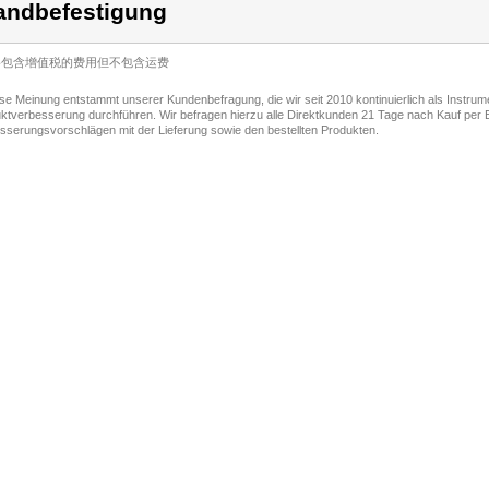
ndbefestigung
价格包含增值税的费用但不包含运费
ese Meinung entstammt unserer Kundenbefragung, die wir seit 2010 kontinuierlich als Instru
ktverbesserung durchführen. Wir befragen hierzu alle Direktkunden 21 Tage nach Kauf per E
sserungsvorschlägen mit der Lieferung sowie den bestellten Produkten.