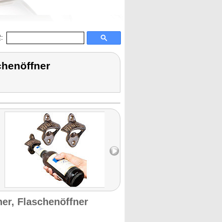
:
chenöffner
er, Flaschenöffner