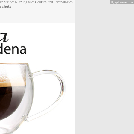
men Sie der Nutzung aller Cookies und Technologien
Hy-phen-a-tion
schutz