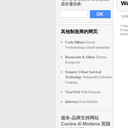
Wa
卖价通讯录:
* 
** Di
Produ
其他制造商的网页:
Verbe
Carlo Milano
Fenster
Verdunkelung schnell montierbar
Rosenstein & Söhne
Thermo
Komposter
Semptec Urban Survival
Technology
Wohnmobil Zubehöre
Camping
VisorTech
Wild-Kameras
infactory
Pool-Zubehör
服务-品牌支持网站
Cucina di Modena 英国