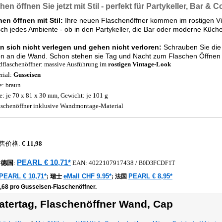
hen öffnen Sie jetzt mit Stil - perfekt für Partykeller, Bar & C
en öffnen mit Stil:
Ihre neuen Flaschenöffner kommen im rostigen V
sch jedes Ambiente - ob in den Partykeller, die Bar oder moderne Küche
n sich nicht verlegen und gehen nicht verloren:
Schrauben Sie die
on an die Wand. Schon stehen sie Tag und Nacht zum Flaschen Öffnen 
flaschenöffner: massive Ausführung im
rostigen Vintage-Look
rial:
Gusseisen
e: braun
: je 70 x 81 x 30 mm, Gewicht: je 101 g
aschenöffner inklusive Wandmontage-Material
售价格:
€ 11,98
PEARL € 10,71*
德国
:
EAN:
4022107917438
/
B0D3FCDF1T
PEARL € 10,71*
eMall CHF 9.95*
PEARL € 8,95*
;
瑞士
;
法国
2,68 pro Gusseisen-Flaschenöffner.
atertag, Flaschenöffner Wand, Cap