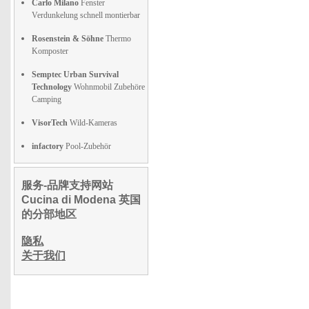
Carlo Milano
Fenster
Verdunkelung schnell montierbar
Rosenstein & Söhne
Thermo
Komposter
Semptec Urban Survival
Technology
Wohnmobil Zubehöre
Camping
VisorTech
Wild-Kameras
infactory
Pool-Zubehör
服务-品牌支持网站
Cucina di Modena 英国
的分部地区
隐私
关于我们