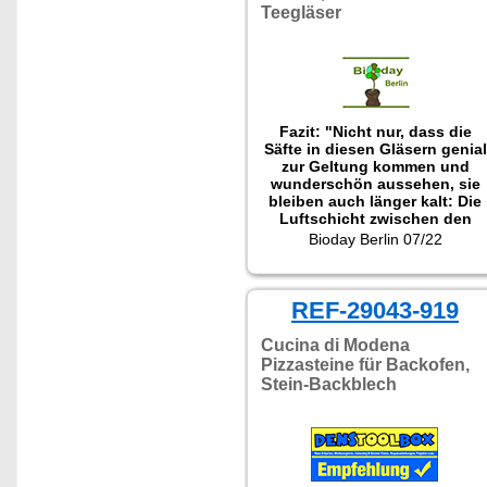
Teegläser
Fazit: "Nicht nur, dass die
Säfte in diesen Gläsern genial
zur Geltung kommen und
wunderschön aussehen, sie
bleiben auch länger kalt: Die
Luftschicht zwischen den
Wänden isoliert das Glas. So
Bioday Berlin 07/22
bildet sich außen auch bei
ganz kalten Getränken kein
Kondenswasser und du
REF-29043-919
kannst sie auch auf
empfindliche Flächen stellen,
ohne Wasserflecken zu
Cucina di Modena
befürchten."
Pizzasteine für Backofen,
Stein-Backblech