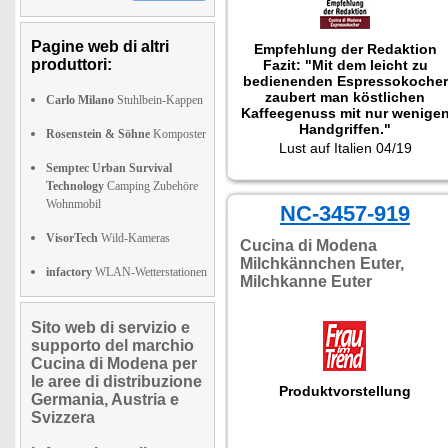
Pagine web di altri
Empfehlung der Redaktion
produttori:
Fazit: "Mit dem leicht zu
bedienenden Espressokocher
zaubert man köstlichen
Carlo Milano
Stuhlbein-Kappen
Kaffeegenuss mit nur wenige
Handgriffen."
Rosenstein & Söhne
Komposter
Getestet wurde NX-9256.
Lust auf Italien 04/19
Semptec Urban Survival
Technology
Camping Zubehöre
Wohnmobil
NC-3457-919
VisorTech
Wild-Kameras
Cucina di Modena
Milchkännchen Euter,
infactory
WLAN-Wetterstationen
Milchkanne Euter
Sito web di servizio e
supporto del marchio
Cucina di Modena per
le aree di distribuzione
Produktvorstellung
Germania, Austria e
Svizzera