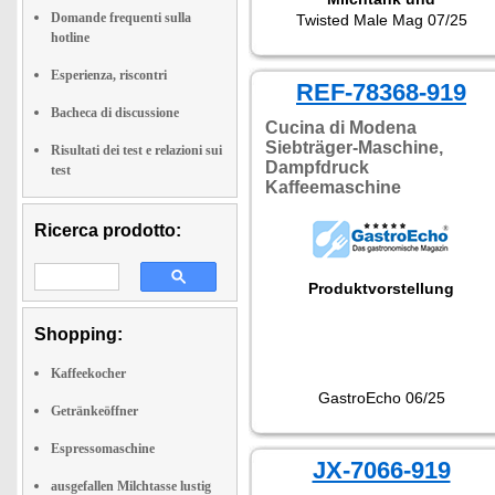
Milchaufschäumer kann man
Domande frequenti sulla
Twisted Male Mag 07/25
zu Hause oder im Büro auf
hotline
Knopfdruck bequem leckere
Kaffeespezialitäten
Esperienza, riscontri
zubereiten: Cappuccino, Latt
REF-78368-919
Macchiato oder Flat White,
Bacheca di discussione
einfachen oder doppelten
Cucina di Modena
Espresso, kaltgebrauten
Siebträger-Maschine,
Risultati dei test e relazioni sui
Kaffee oder Americano. Dank
Dampfdruck
test
des großzügigen Wassertank
Kaffeemaschine
mit 1,5 Litern Kapazität kocht
man mehrere Tassen ohne
ständige nachfüllen zu
Ricerca prodotto:
müssen. Ideal für den ersten
Kaffee am Morgen und für
eine Pause im Laufe des
Produktvorstellung
Tages!"
Shopping:
Kaffeekocher
GastroEcho 06/25
Getränkeöffner
Espressomaschine
JX-7066-919
ausgefallen Milchtasse lustig