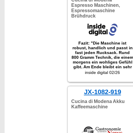
Espresso Maschinen,
Espressomaschine
Brühdruck
Fazit: "Die Maschine ist
robust, handlich und passt in
fast jeden Rucksack. Rund
800 Gramm Technik, die eine
morgens ein wohliges Gefühl
gibt. Am Ende bleibt ein sehr
persönliches Urteil: Diese
inside digital 02/26
Espressomaschine ist kein
Spielzeug. Sie ist ein
Luxusgerät für Menschen, die
draußen sind und trotzdem
JX-1082-919
nicht verzichten wollen."
Cucina di Modena Akku
Kaffeemaschine