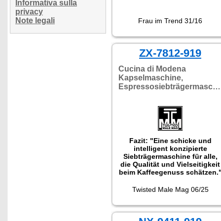
Informativa sulla
privacy
Note legali
Frau im Trend 31/16
ZX-7812-919
Cucina di Modena
Kapselmaschine,
Espressosiebträgermaschine
Fazit: "Eine schicke und
intelligent konzipierte
Siebträgermaschine für alle,
die Qualität und Vielseitigkeit
beim Kaffeegenuss schätzen.
Twisted Male Mag 06/25