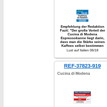
Empfehlung der Redaktion
Fazit: "Der große Vorteil der
Cucina di Modena
Espressokanne liegt darin,
dass man die Stärke seines
Kaffees selbst bestimmen
kann ... Mit einem Preis von
Lust auf Italien 06/18
...16,90 bietet er ein
unschlagbares
Preis-/Leistungsverhältnis.
"
REF-37823-919
Cucina di Modena