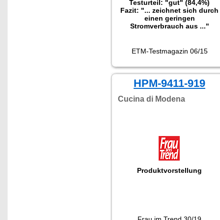
Testurteil: "gut" (84,4%)
Fazit: "... zeichnet sich durch
einen geringen
Stromverbrauch aus ..."
ETM-Testmagazin 06/15
HPM-9411-919
Cucina di Modena
Produktvorstellung
Frau im Trend 30/19