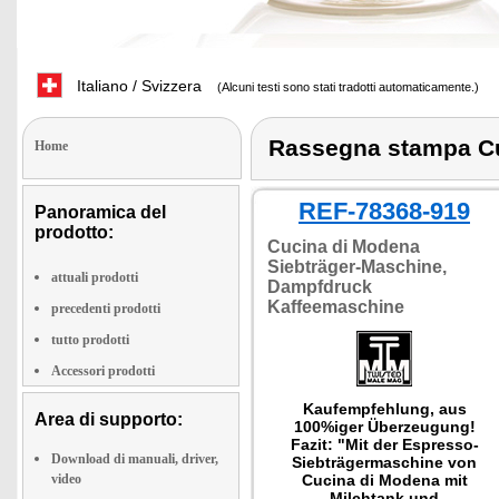
Italiano / Svizzera
(Alcuni testi sono stati tradotti automaticamente.)
Rassegna stampa C
Home
REF-78368-919
Panoramica del
prodotto:
Cucina di Modena
Siebträger-Maschine,
attuali prodotti
Dampfdruck
Kaffeemaschine
precedenti prodotti
tutto prodotti
Accessori prodotti
Kaufempfehlung, aus
Area di supporto:
100%iger Überzeugung!
Fazit: "Mit der Espresso-
Download di manuali, driver,
Siebträgermaschine von
video
Cucina di Modena mit
Milchtank und