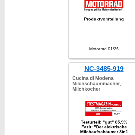
Produktvorstellung
Motorrad 01/26
NC-3485-919
Cucina di Modena
Milchschaummacher,
Milchkocher
Testurteil: "gut" 85,9%
Fazit: "Der elektrische
Milchaufschäumer 3in1