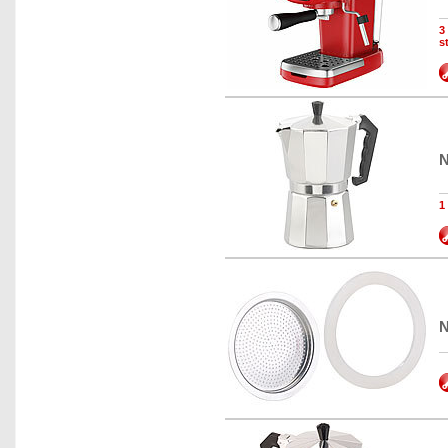
3
s
N
1
N