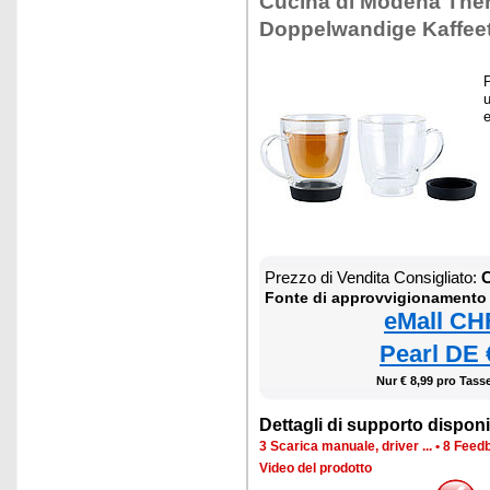
Cucina di Modena Ther
Doppelwandige Kaffee
P
u
e
Prezzo di Vendita Consigliato:
C
Fonte di approvvigionamento
eMall CH
Pearl DE 
Nur € 8,99 pro Tasse
Dettagli di supporto disponib
3 Scarica manuale, driver ...
•
8 Feedb
Video del prodotto