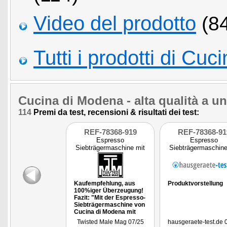
Video del prodotto
(84
Tutti i prodotti di Cu
Cucina di Modena
- alta qualità a u
114
Premi da test, recensioni & risultati dei test:
REF-78368-919
REF-78368-91
Espresso
Espresso
Siebträgermaschine mit
Siebträgermaschine
Milchaufschäumer u
Milchaufschäumer
Kaufempfehlung, aus
Produktvorstellung
100%iger Überzeugung!
Fazit: "Mit der Espresso-
Siebträgermaschine von
Cucina di Modena mit
Milchtank und
Twisted Male Mag 07/25
hausgeraete-test.de 
Milchaufschäumer kann