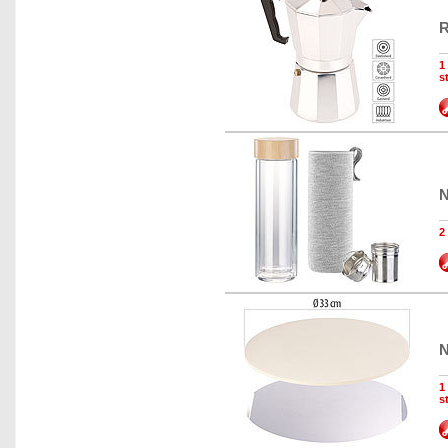
R
1
s
N
2
N
1
s