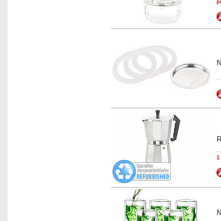
p
N
R
1
N