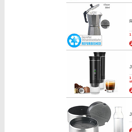
R
1
J
1
s
J