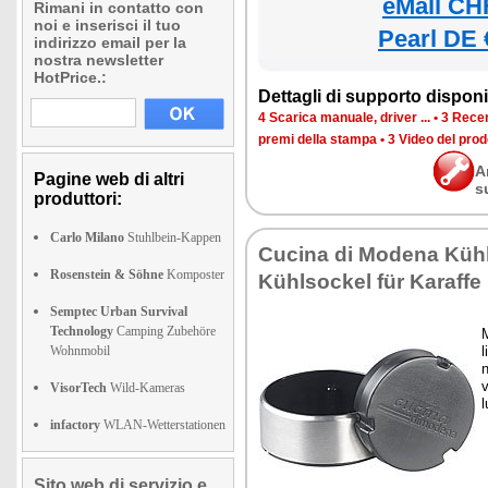
eMall CH
Rimani in contatto con
noi e inserisci il tuo
Pearl DE 
indirizzo email per la
nostra newsletter
HotPrice.:
Dettagli di supporto disponib
4 Scarica manuale, driver ...
•
3 Recen
premi della stampa
•
3 Video del prod
A
Pagine web di altri
s
produttori:
Carlo Milano
Stuhlbein-Kappen
Cucina di Modena Kühl
Rosenstein & Söhne
Komposter
Kühlsockel für Karaffe
Semptec Urban Survival
Technology
Camping Zubehöre
Wohnmobil
l
n
v
VisorTech
Wild-Kameras
infactory
WLAN-Wetterstationen
Sito web di servizio e