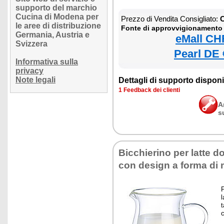
supporto del marchio
Cucina di Modena per
Prezzo di Vendita Consigliato:
C
le aree di distribuzione
Fonte di approvvigionamento
Germania, Austria e
eMall CH
Svizzera
Pearl DE 
Informativa sulla
privacy
Note legali
Dettagli di supporto disponib
1 Feedback dei clienti
A
s
Bicchierino per latte d
con design a forma di
l
t
c