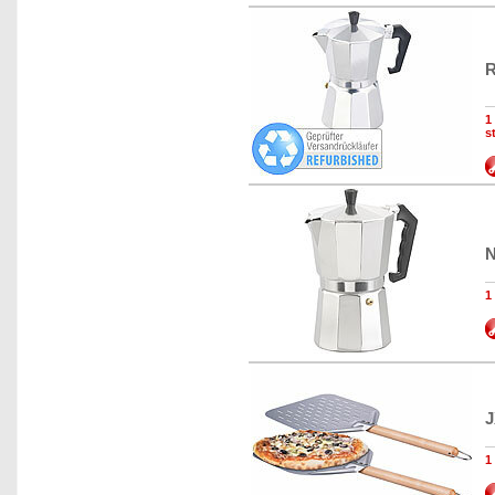
R
1
s
N
1
J
1