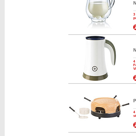
N
3
p
N
4
F
V
P
4
s