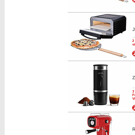
J
2
s
Z
3
F
V
R