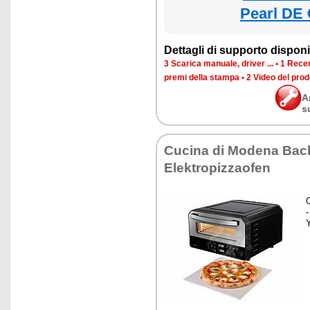
Pearl DE 
Dettagli di supporto disponib
3 Scarica manuale, driver ...
•
1 Recen
premi della stampa
•
2 Video del prod
A
s
Cucina di Modena Bac
Elektropizzaofen
C
-