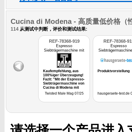
Cucina di Modena
- 高质量低价格（
114
从测试中判断，评价和测试结果:
REF-78368-919
REF-78368-91
Espresso
Espresso
Siebträgermaschine mit
Siebträgermaschine
Milchaufschäumer u
Milchaufschäumer
Kaufempfehlung, aus
Produktvorstellung
100%iger Überzeugung!
Fazit: "Mit der Espresso-
Siebträgermaschine von
Cucina di Modena mit
Milchtank und
Twisted Male Mag 07/25
hausgeraete-test.de 
Milchaufschäumer kann
man zu Hause oder im
Büro auf Knopfdruck
bequem leckere
Kaffeespezialitäten
zubereiten: Cappuccino,
Latte Macchiato oder
Flat White, einfachen
请选择一个产品进入
oder doppelten