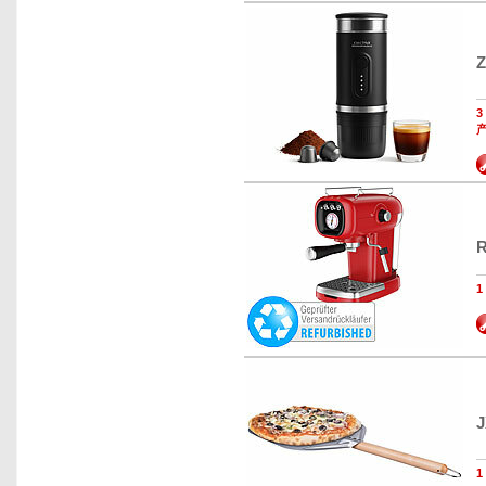
Z
R
J