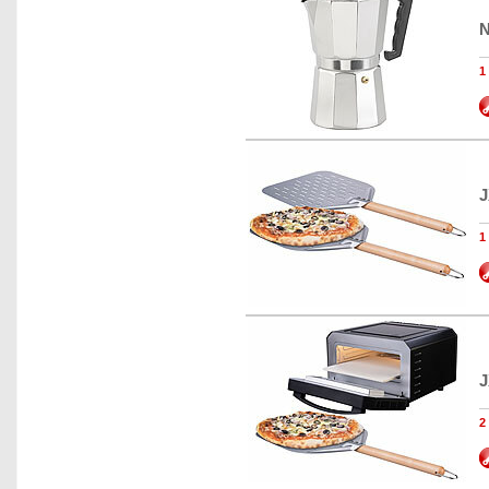
N
J
J