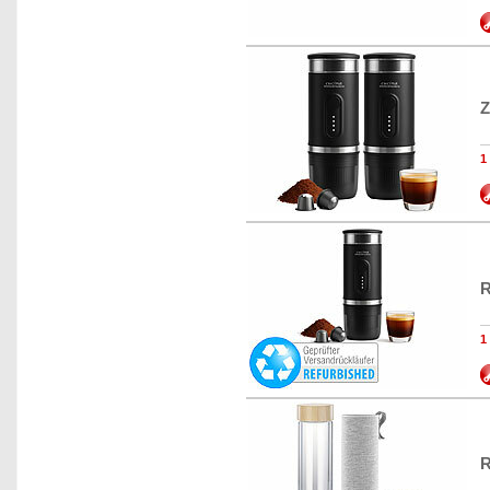
Z
R
R