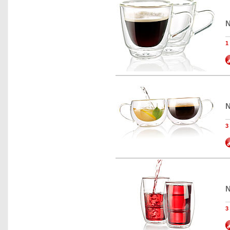
N
N
N