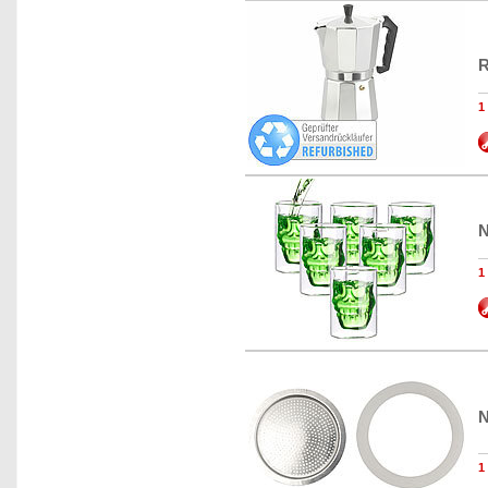
R
N
N
1