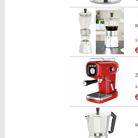
N
Z
N