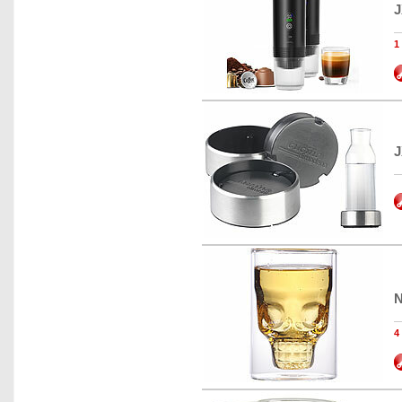
J
J
N