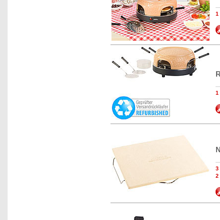
R
N
2