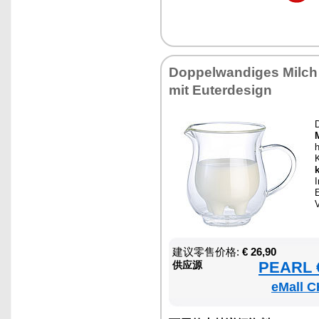
Doppelwandiges Milc
mit Euterdesign
h
k
建议零售价格:
€ 26,90
PEARL €
供应源
eMall C