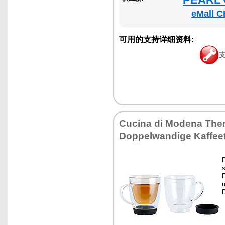
eMall C
可用的支持详细资料:
Cucina di Modena Ther
Doppelwandige Kaffee
s
F