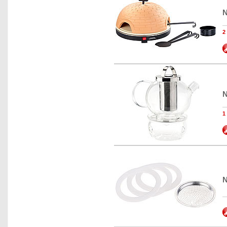
N
N
N