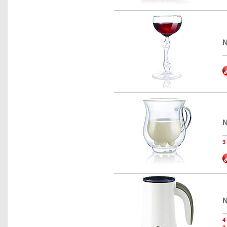
N
N
N