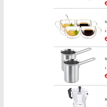
N
N
R