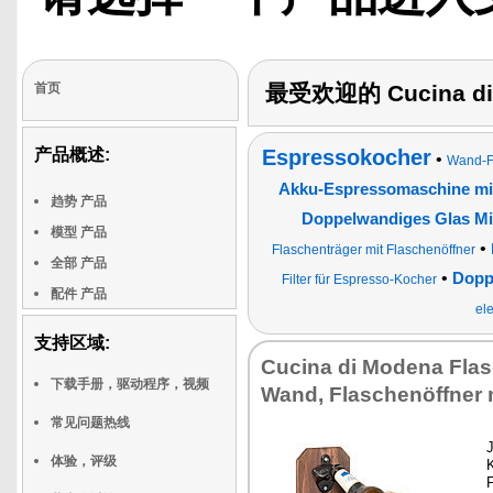
Espresso, kaltgebrauten
Kaffee oder Americano.
Dank des großzügigen
Wassertanks mit 1,5
Litern Kapazität kocht
man mehrere Tassen
首页
最受欢迎的 Cucina d
ohne ständige nachfüllen
zu müssen. Ideal für den
ersten Kaffee am
Morgen und für eine
产品概述:
Espressokocher
Pause im Laufe des
•
Wand-Fl
Tages!"
Akku-Espressomaschine mit
趋势 产品
Doppelwandiges Glas M
模型 产品
•
Flaschenträger mit Flaschenöffner
全部 产品
•
Dopp
Filter für Espresso-Kocher
配件 产品
el
支持区域:
Cucina di Modena Flas
下载手册，驱动程序，视频
Wand, Flaschenöffner m
常见问题热线
J
体验，评级