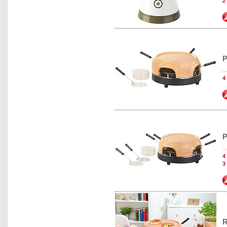
2
P
P
3
R