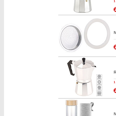
N
R
N