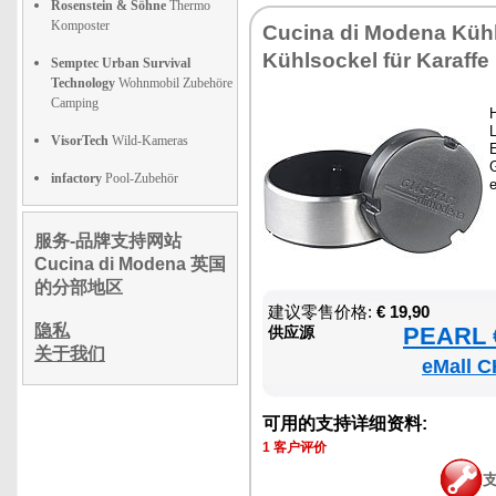
Rosenstein & Söhne
Thermo
Komposter
Cucina di Modena Kühl
Kühlsockel für Karaffe
Semptec Urban Survival
Technology
Wohnmobil Zubehöre
Camping
VisorTech
Wild-Kameras
E
infactory
Pool-Zubehör
e
服务-品牌支持网站
Cucina di Modena 英国
的分部地区
建议零售价格:
€ 19,90
隐私
PEARL €
供应源
关于我们
eMall C
可用的支持详细资料:
1 客户评价